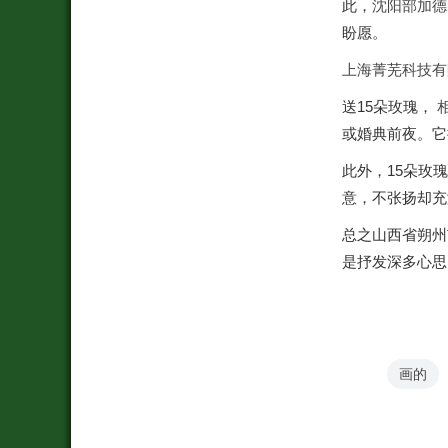
此，
沈阳部加德
盼愿。
上海菁芜科技有
送15朵玫瑰，
或婚典前夜。它
此外，15朵玫
意，不张扬却充
总之山西省朔州
是抒发深多心思
画的