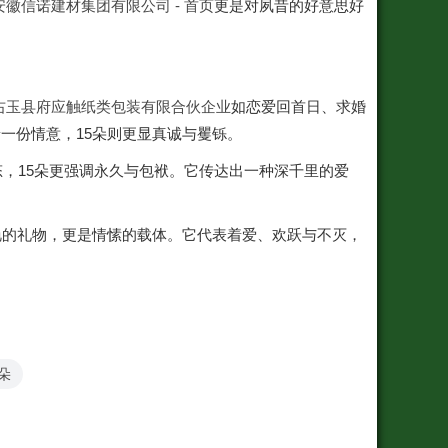
安徽信诺建材集团有限公司 - 首页
更是对夙昔的好意思好
右玉县府应触纸类包装有限合伙企业
如恋爱回首日、求婚
一份情意，15朵则更显真诚与矍铄。
态，15朵更强调永久与包袱。它传达出一种深千里的爱
艳的礼物，更是情愫的载体。它代表着爱、欢跃与不灭，
5朵