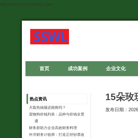
http://www.csyschina.com
首页
成功案例
企业文化
15朵
热点资讯
犬瘟热抽搐还能救吗？
发布日期：2026-
宠物狗价钱列表：品种与价钱全贯
通
财务群助力企业高效财务料理
外洋财务计较师：打造正经钞票改