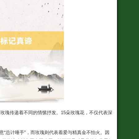
玫瑰传递着不同的情愫抒发。15朵玫瑰花，不仅代表深
寓意“总计唾手”，而玫瑰则代表着爱与精真金不怕火。因