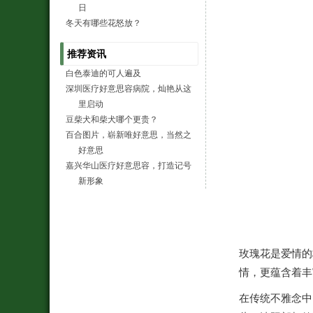
日
冬天有哪些花怒放？
推荐资讯
白色泰迪的可人遍及
深圳医疗好意思容病院，灿艳从这
里启动
豆柴犬和柴犬哪个更贵？
百合图片，崭新唯好意思，当然之
好意思
嘉兴华山医疗好意思容，打造记号
新形象
玫瑰花是爱情的
情，更蕴含着丰
在传统不雅念中