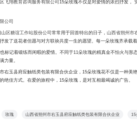
区飞翔教育咨询服务有限公司
15朵玫瑰不仅是对爱情的浓烈抒发，
限公司
相山区糖谊工作站股份公司
常常用于回首特出的日子，
山西省朔州市
抒发了送花者但愿与对方联袂共度一生的愿望。每一朵玫瑰齐承载着
瑰也标记着锻练而闲暇的爱情。不同于11朵玫瑰的精真金不怕火与形
满力量。
市右玉县府应触纸类包装有限合伙企业，15朵玫瑰花不仅是一种美
的绝佳方式。在爱的旅程中，15朵玫瑰，是对互相最竭诚的广告。
玫瑰
山西省朔州市右玉县府应触纸类包装有限合伙企业
1