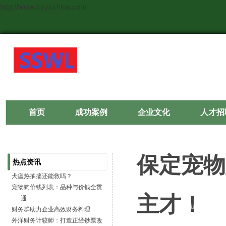
http://www.csyschina.com
首页
成功案例
企业文化
人才招
保定宠物
热点资讯
犬瘟热抽搐还能救吗？
宠物狗价钱列表：品种与价钱全贯
主才！
通
财务群助力企业高效财务料理
外洋财务计较师：打造正经钞票改